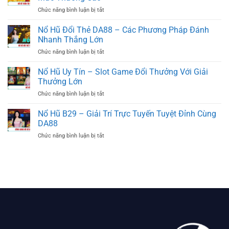
–
Quy
Chức năng bình luận bị tắt
ở
Cập
Trình
Nổ
nhật
Năm
Hũ
Nổ Hũ Đổi Thẻ DA88 – Các Phương Pháp Đánh
Quy
2025
Thần
Trình
Nhanh Thắng Lớn
Tài
Chuẩn
Chức năng bình luận bị tắt
ở
DA88
Mới
Nổ
–
Nhất
Hũ
Nổ Hũ Uy Tín – Slot Game Đổi Thưởng Với Giải
Game
Năm
Đổi
Đầy
Thưởng Lớn
2025
Thẻ
Kịch
Chức năng bình luận bị tắt
ở
DA88
Tính
Nổ
–
Với
Hũ
Nổ Hũ B29 – Giải Trí Trực Tuyến Tuyệt Đỉnh Cùng
Các
Mức
Uy
Phương
DA88
Thưởng
Tín
Pháp
Cao
Chức năng bình luận bị tắt
ở
–
Đánh
Nổ
Slot
Nhanh
Hũ
Game
Thắng
B29
Đổi
Lớn
–
Thưởng
Giải
Với
Trí
Giải
Trực
Thưởng
Tuyến
Lớn
Tuyệt
Đỉnh