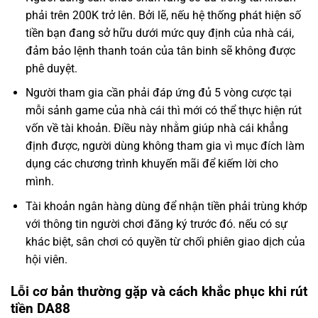
phải trên 200K trở lên. Bởi lẽ, nếu hệ thống phát hiện số
tiền bạn đang sở hữu dưới mức quy định của nhà cái,
đảm bảo lệnh thanh toán của tân binh sẽ không được
phê duyệt.
Người tham gia cần phải đáp ứng đủ 5 vòng cược tại
mỗi sảnh game của nhà cái thì mới có thể thực hiện rút
vốn về tài khoản. Điều này nhằm giúp nhà cái khẳng
định được, người dùng không tham gia vì mục đích làm
dụng các chương trình khuyến mãi để kiếm lời cho
mình.
Tài khoản ngân hàng dùng để nhận tiền phải trùng khớp
với thông tin người chơi đăng ký trước đó. nếu có sự
khác biệt, sân chơi có quyền từ chối phiên giao dịch của
hội viên.
Lỗi cơ bản thường gặp và cách khắc phục khi rút
tiền DA88