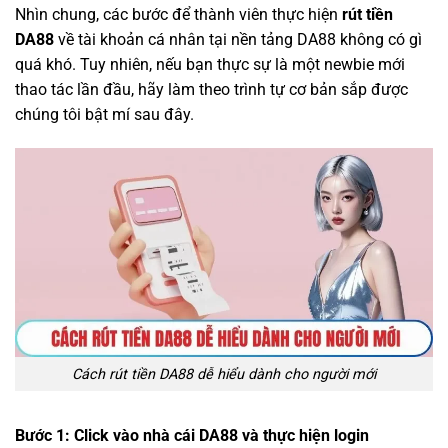
Nhìn chung, các bước để thành viên thực hiện
rút tiền
DA88
về tài khoản cá nhân tại nền tảng DA88 không có gì
quá khó. Tuy nhiên, nếu bạn thực sự là một newbie mới
thao tác lần đầu, hãy làm theo trình tự cơ bản sắp được
chúng tôi bật mí sau đây.
Cách rút tiền DA88 dễ hiểu dành cho người mới
Bước 1: Click vào nhà cái DA88 và thực hiện login