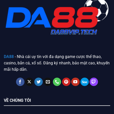
Cùng
DA88
DA88
- Nhà cái uy tín với đa dạng game cược thể thao,
casino, bắn cá, xổ số. Đăng ký nhanh, bảo mật cao, khuyến
mãi hấp dẫn.
VỀ CHÚNG TÔI