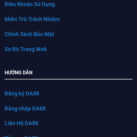
Điều Khoản Sử Dụng
Miễn Trừ Trách Nhiệm
Chính Sách Bảo Mật
Sơ Đồ Trang Web
HƯỚNG DẪN
Đăng ký DA88
Đăng nhập DA88
Liên Hệ DA88