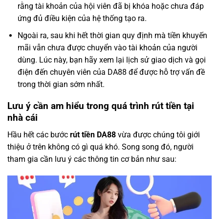
rằng tài khoản của hội viên đã bị khóa hoặc chưa đáp
ứng đủ điều kiện của hệ thống tạo ra.
Ngoài ra, sau khi hết thời gian quy định mà tiền khuyến
mãi vẫn chưa được chuyển vào tài khoản của người
dùng. Lúc này, bạn hãy xem lại lịch sử giao dịch và gọi
điện đến chuyên viên của DA88 để được hỗ trợ vấn đề
trong thời gian sớm nhất.
Lưu ý cần am hiểu trong quá trình rút tiền tại
nhà cái
Hầu hết các bước
rút tiền DA88
vừa được chúng tôi giới
thiệu ở trên không có gì quá khó. Song song đó, người
tham gia cần lưu ý các thông tin cơ bản như sau: